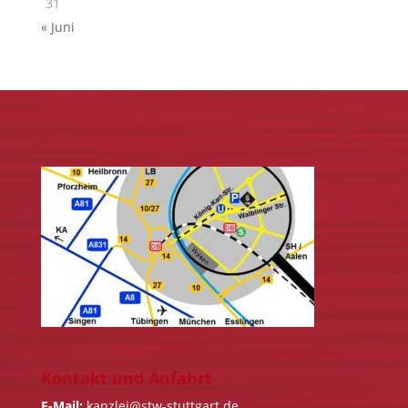
31
« Juni
Kontakt und Anfahrt
E-Mail:
kanzlei@stw-stuttgart.de