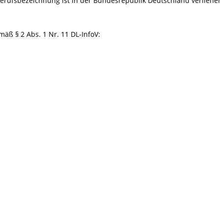
Berufsbezeichnung ist in der Bundesrepublik Deutschland verliehe
äß § 2 Abs. 1 Nr. 11 DL-InfoV:
d