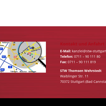
Kontakt und Anfahrt
E-Mail:
kanzlei@stw-stuttgar
Telefon:
0711 – 90 111 80
Fax:
0711 – 90 111 819
STW Thomsen Wehrstedt
Waiblinger Str. 11
70372 Stuttgart (Bad Cannsta