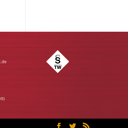
t.de
tt)